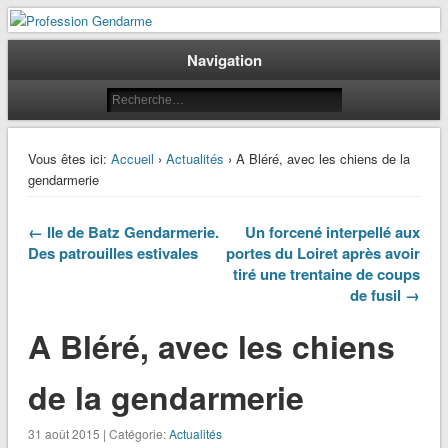
Le journal des gendarmes
Profession Gendarme
Navigation
Vous êtes ici:
Accueil
›
Actualités
› A Bléré, avec les chiens de la
gendarmerie
← Ile de Batz Gendarmerie.
Un forcené interpellé aux
Des patrouilles estivales
portes du Loiret après avoir
tiré une trentaine de coups
de fusil →
A Bléré, avec les chiens
de la gendarmerie
31 août 2015 | Catégorie:
Actualités