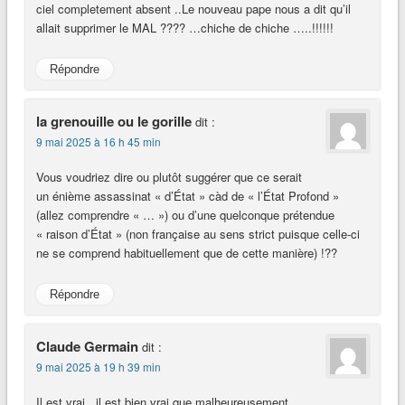
ciel completement absent ..Le nouveau pape nous a dit qu’il
allait supprimer le MAL ???? …chiche de chiche …..!!!!!!
Répondre
la grenouille ou le gorille
dit :
9 mai 2025 à 16 h 45 min
Vous voudriez dire ou plutôt suggérer que ce serait
un énième assassinat « d’État » càd de « l’État Profond »
(allez comprendre « … ») ou d’une quelconque prétendue
« raison d’État » (non française au sens strict puisque celle-ci
ne se comprend habituellement que de cette manière) !??
Répondre
Claude Germain
dit :
9 mai 2025 à 19 h 39 min
Il est vrai , il est bien vrai que malheureusement