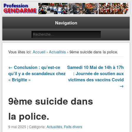
Le journal des gendarmes
Profession Gendarme
Navigation
Vous êtes ici:
Accueil
›
Actualités
› 9ème suicide dans la police.
← Conclusion : qu’est-ce
Samedi 10 Mai de 14h à 17h
qu’il y a de scandaleux chez
: Journée de soutien aux
« Brigitte »
victimes des vaccins Covid
→
9ème suicide dans
la police.
9 mai 2025 | Catégorie:
Actualités
,
Faits divers