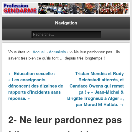
Le journal des gendarmes
Profession Gendarme
Navigation
Vous êtes ici:
Accueil
›
Actualités
› 2- Ne leur pardonnez pas ! Ils
savent très bien ce qu’ils font … depuis très longtemps !
← Education sexuelle :
Tristan Mendès et Rudy
« Les enseignants
Reichstadt atterrés, et
dénoncent des dizaines de
Candace Owens qui remet
rapports d’incidents sans
ça ! + « Jean-Michel &
réponse. »
Brigitte Trogneux à Alger »,
par Morad El Hattab. →
2- Ne leur pardonnez pas