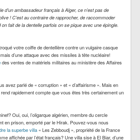
ôle d’un ambassadeur français à Alger, ce n’est pas de
olive !
C’est au contraire de rapprocher, de raccommoder
nd on fait de la dentelle parfois on se pique avec une épingle.
roqué votre coiffe de dentellière contre un vulgaire casque
es, mais d’une attaque avec des missiles à tête nucléaire!
e
des ventes de matériels militaires au ministère des Affaires
ous avez parlé de « corruption » et « d’affairisme ». Mais en
e rend rapidement compte que vous êtes très certainement un
nef? Oui, oui, l’oligarque algérien, membre du cercle
ment en prison, emporté par le Hirak. Pouvez-vous nous
re la superbe villa
« Les Zebboudj », propriété de la France
e affichée par l’état français? Une villa sise à El Biar, d’une