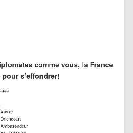
diplomates comme vous, la France
 pour s’effondrer!
saada
Xavier
Driencourt
Ambassadeur
de France en