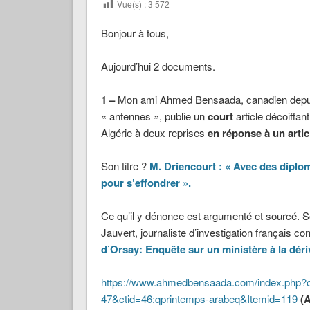
Vue(s) :
3 572
Bonjour à tous,
Aujourd’hui 2 documents.
1 –
Mon ami Ahmed Bensaada, canadien depuis 3
« antennes », publie un
court
article décoiffa
Algérie à deux reprises
en réponse à un artic
Son titre ?
M. Driencourt : « Avec des diplo
pour s’effondrer ».
Ce qu’il y dénonce est argumenté et sourcé. Son 
Jauvert, journaliste d’investigation français c
d’Orsay: Enquête sur un ministère à la déri
https://www.ahmedbensaada.com/index.php?o
47&ctid=46:qprintemps-arabeq&Itemid=119
(A