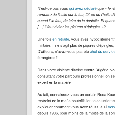
N’est-ce pas vous
qui avez déclaré
que «
le r
remettre de l’huile sur le feu, fût-ce de l’huile d’
quand il le faut, de faire de la dentelle. Et qua
[…] Il faut éviter les piqûres d’épingles
»?
Une fois
en retraite
, vous avez hypocritement t
militaire. Il ne s’agit plus de piqures d’épingl
D’ailleurs, n’avez-vous pas été
chef du servic
étrangères?
Dans votre violente diatribe contre l’Algérie, v
consultant votre parcours professionnel, on s
expert en la matière.
Au fait, connaissez-vous un certain Reda Kouni
restreint de la mafia boutefliklienne actuelle
expliquer comment vous avez réussi à lui
vend
depuis 1936, pour moins de la moitié de la somm