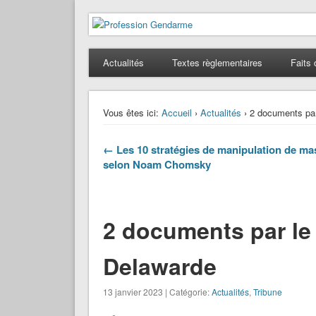
Profession Gendarme
Le journal des gendarmes
Actualités
Textes règlementaires
Faits 
Vous êtes ici:
Accueil
›
Actualités
› 2 documents par
← Les 10 stratégies de manipulation de ma
selon Noam Chomsky
2 documents par le
Delawarde
13 janvier 2023 | Catégorie:
Actualités
,
Tribune