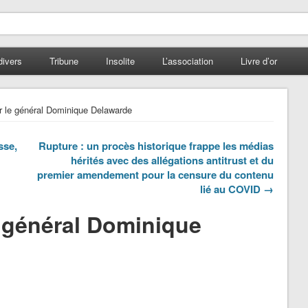
divers
Tribune
Insolite
L’association
Livre d’or
 le général Dominique Delawarde
sse,
Rupture : un procès historique frappe les médias
hérités avec des allégations antitrust et du
premier amendement pour la censure du contenu
lié au COVID →
 général Dominique