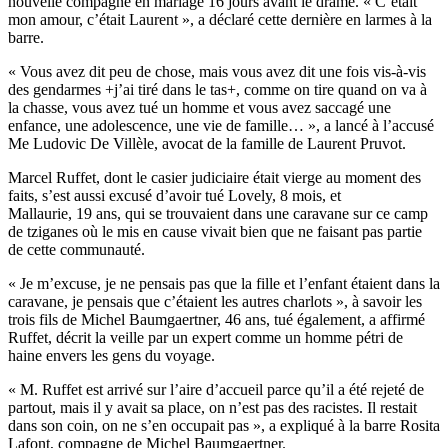
nouvelle compagne en mariage 16 jours avant le drame. « C’était
mon amour, c’était Laurent », a déclaré cette dernière en larmes à la
barre.
« Vous avez dit peu de chose, mais vous avez dit une fois vis-à-vis
des gendarmes +j’ai tiré dans le tas+, comme on tire quand on va à
la chasse, vous avez tué un homme et vous avez saccagé une
enfance, une adolescence, une vie de famille… », a lancé à l’accusé
Me Ludovic De Villèle, avocat de la famille de Laurent Pruvot.
Marcel Ruffet, dont le casier judiciaire était vierge au moment des
faits, s’est aussi excusé d’avoir tué Lovely, 8 mois, et
Mallaurie, 19 ans, qui se trouvaient dans une caravane sur ce camp
de tziganes où le mis en cause vivait bien que ne faisant pas partie
de cette communauté.
« Je m’excuse, je ne pensais pas que la fille et l’enfant étaient dans la
caravane, je pensais que c’étaient les autres charlots », à savoir les
trois fils de Michel Baumgaertner, 46 ans, tué également, a affirmé
Ruffet, décrit la veille par un expert comme un homme pétri de
haine envers les gens du voyage.
« M. Ruffet est arrivé sur l’aire d’accueil parce qu’il a été rejeté de
partout, mais il y avait sa place, on n’est pas des racistes. Il restait
dans son coin, on ne s’en occupait pas », a expliqué à la barre Rosita
Lafont, compagne de Michel Baumgaertner.