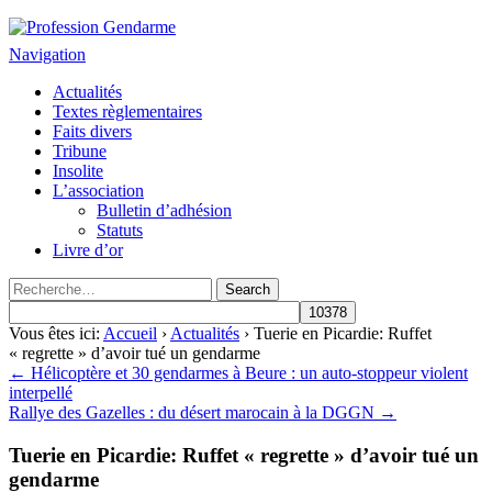
Profession Gendarme
Le journal des gendarmes
Navigation
Actualités
Textes règlementaires
Faits divers
Tribune
Insolite
L’association
Bulletin d’adhésion
Statuts
Livre d’or
Vous êtes ici:
Accueil
›
Actualités
› Tuerie en Picardie: Ruffet
« regrette » d’avoir tué un gendarme
← Hélicoptère et 30 gendarmes à Beure : un auto-stoppeur violent
interpellé
Rallye des Gazelles : du désert marocain à la DGGN →
Tuerie en Picardie: Ruffet « regrette » d’avoir tué un
gendarme