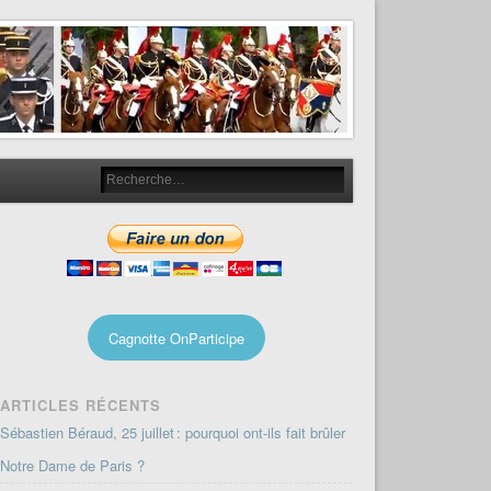
Cagnotte OnParticipe
ARTICLES RÉCENTS
Sébastien Béraud, 25 juillet : pourquoi ont-ils fait brûler
Notre Dame de Paris ?