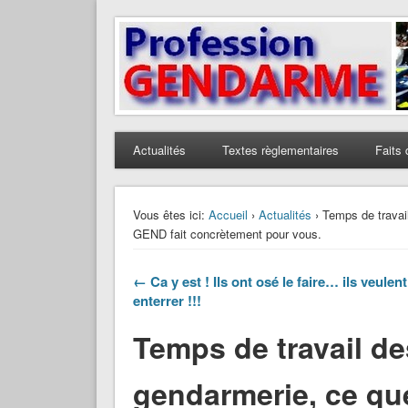
Profession Gendarme
Le journal des gendarmes
Actualités
Textes règlementaires
Faits 
Vous êtes ici:
Accueil
›
Actualités
› Temps de travai
GEND fait concrètement pour vous.
← Ca y est ! Ils ont osé le faire… ils veulen
enterrer !!!
Temps de travail des
gendarmerie, ce q