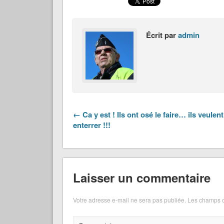
Écrit par
admin
← Ca y est ! Ils ont osé le faire… ils veulen
enterrer !!!
Laisser un commentaire
Votre adresse e-mail ne sera pas publiée.
Les champs o