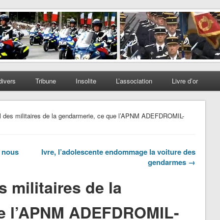
divers
Tribune
Insolite
L’association
Livre d’or
l des militaires de la gendarmerie, ce que l’APNM ADEFDROMIL-
t nous
Ivre, l’adolescente endommage la voiture des
gendarmes →
 militaires de la
ue l’APNM ADEFDROMIL-