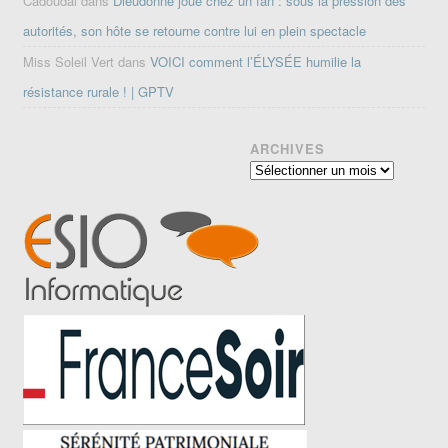
Cadoudal
dans
Dieudonné joue chez un fan : sous la pression des
autorités, son hôte se retourne contre lui en plein spectacle
Miss Soleil Vert
dans
VOICI comment l’ÉLYSÉE humilie la
résistance rurale ! | GPTV
ARCHIVES
Archives