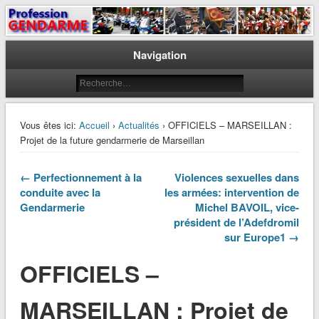
Le journal des gendarmes
Profession Gendarme
Navigation
Vous êtes ici:
Accueil
›
Actualités
› OFFICIELS – MARSEILLAN :
Projet de la future gendarmerie de Marseillan
← Perfectionnement à la
Violences sexuelles dans
conduite avec la
les armées: intervention de
Gendarmerie
Michel BAVOIL, vice-
président de l’Adefdromil
sur Europe1 →
OFFICIELS –
MARSEILLAN : Projet de