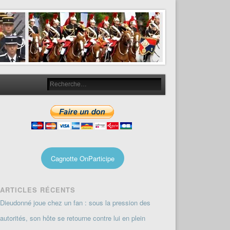
Cagnotte OnParticipe
ARTICLES RÉCENTS
Dieudonné joue chez un fan : sous la pression des
autorités, son hôte se retourne contre lui en plein