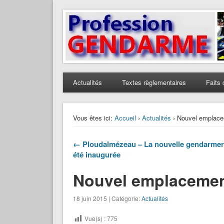
Profession Gendarme
Le journal des gendarmes
Actualités
Textes règlementaires
Faits 
Vous êtes ici:
Accueil
›
Actualités
› Nouvel emplace
← Ploudalmézeau – La nouvelle gendarmer
été inaugurée
Nouvel emplacemen
18 juin 2015 | Catégorie:
Actualités
Vue(s) :
775