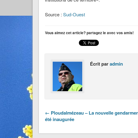
Source :
Sud-Ouest
Vous aimez cet article? partagez le avec vos amis!
Écrit par
admin
← Ploudalmézeau – La nouvelle gendarmer
été inaugurée