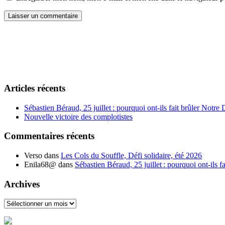
Articles récents
Sébastien Béraud, 25 juillet : pourquoi ont-ils fait brûler Notre
Nouvelle victoire des complotistes
Commentaires récents
Verso
dans
Les Cols du Souffle, Défi solidaire, été 2026
Enila68@
dans
Sébastien Béraud, 25 juillet : pourquoi ont-ils 
Archives
Archives