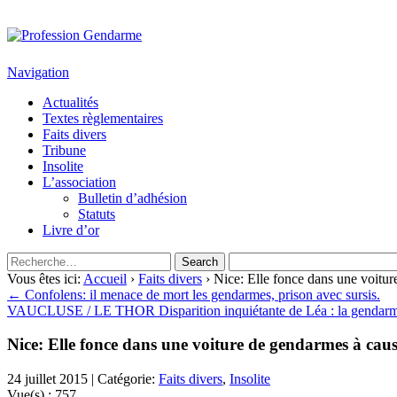
Profession Gendarme
Le journal des gendarmes
Navigation
Actualités
Textes règlementaires
Faits divers
Tribune
Insolite
L’association
Bulletin d’adhésion
Statuts
Livre d’or
Vous êtes ici:
Accueil
›
Faits divers
› Nice: Elle fonce dans une voitur
← Confolens: il menace de mort les gendarmes, prison avec sursis.
VAUCLUSE / LE THOR Disparition inquiétante de Léa : la gendarme
Nice: Elle fonce dans une voiture de gendarmes à cause
24 juillet 2015 | Catégorie:
Faits divers
,
Insolite
Vue(s) :
757