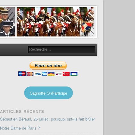
Cagnotte OnParticipe
ARTICLES RÉCENTS
Sébastien Béraud, 25 juillet : pourquoi ont-ils fait brûler
Notre Dame de Paris ?