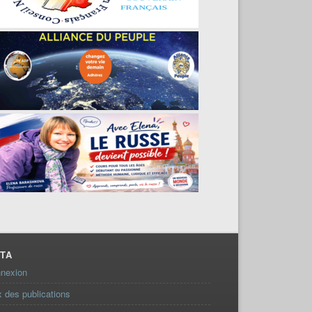
TA
nexion
x des publications