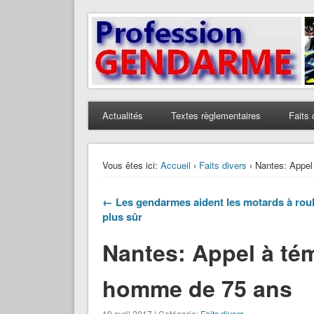
Profession Gendarme
Le journal des gendarmes
Actualités
Textes règlementaires
Faits 
Vous êtes ici:
Accueil
›
Faits divers
› Nantes: Appel
← Les gendarmes aident les motards à rou
plus sûr
Nantes: Appel à té
homme de 75 ans
19 avril 2017 | Catégorie:
Faits divers