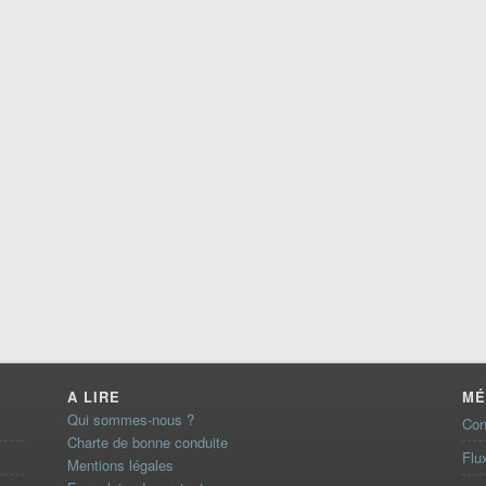
A LIRE
MÉ
Qui sommes-nous ?
Con
Charte de bonne conduite
Flu
Mentions légales