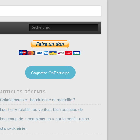
Cagnotte OnParticipe
ARTICLES RÉCENTS
Chimiothérapie : frauduleuse et mortellle ?
Luc Ferry rétablit les vérités, bien connues de
beaucoup de « complotistes » sur le conflit russo-
otano-ukrainien