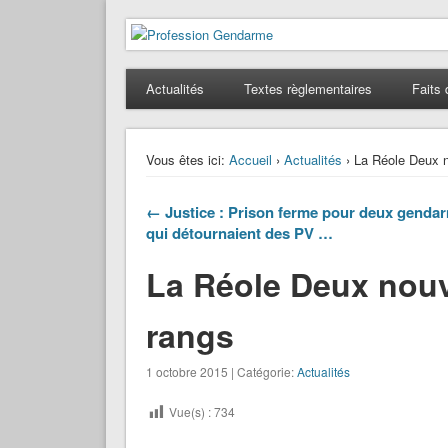
Profession Gendarme
Le journal des gendarmes
Actualités
Textes règlementaires
Faits 
Vous êtes ici:
Accueil
›
Actualités
› La Réole Deux n
← Justice : Prison ferme pour deux genda
qui détournaient des PV …
La Réole Deux nouv
rangs
1 octobre 2015 | Catégorie:
Actualités
Vue(s) :
734