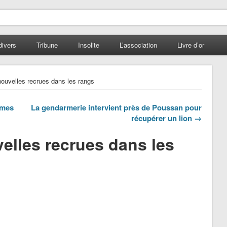
divers
Tribune
Insolite
L’association
Livre d’or
ouvelles recrues dans les rangs
rmes
La gendarmerie intervient près de Poussan pour
récupérer un lion →
elles recrues dans les