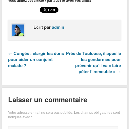
Vous aimez cet article? partagez le avec vos amis!
Écrit par
admin
← Congés : élargir les dons
Près de Toulouse, il appelle
pour aider un conjoint
les gendarmes pour
malade ?
prévenir qu’il va « faire
péter l’immeuble » →
Laisser un commentaire
Votre adresse e-mail ne sera pas publiée.
Les champs obligatoires sont
indiqués avec
*