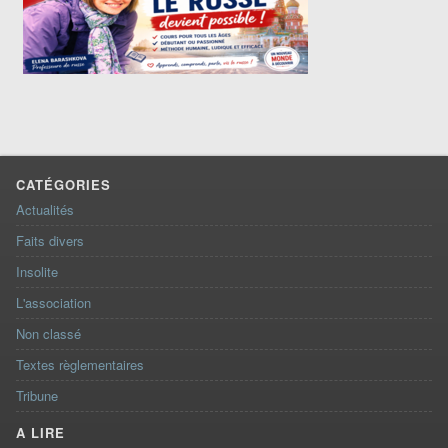
CATÉGORIES
Actualités
Faits divers
Insolite
L'association
Non classé
Textes règlementaires
Tribune
A LIRE