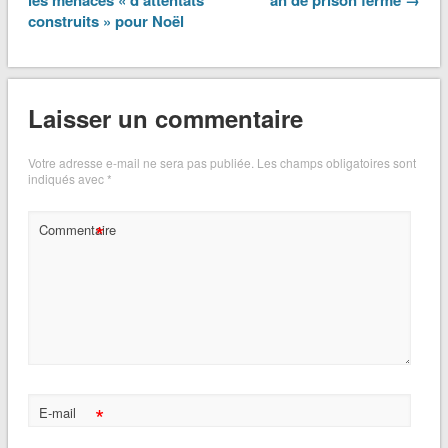
les menaces « d’attentats
an de prison ferme →
construits » pour Noël
Laisser un commentaire
Votre adresse e-mail ne sera pas publiée.
Les champs obligatoires sont
indiqués avec
*
*
Commentaire
*
E-mail