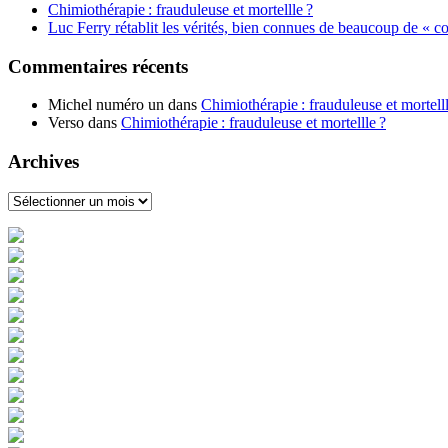
Chimiothérapie : frauduleuse et mortellle ?
Luc Ferry rétablit les vérités, bien connues de beaucoup de « co
Commentaires récents
Michel numéro un
dans
Chimiothérapie : frauduleuse et mortelll
Verso
dans
Chimiothérapie : frauduleuse et mortellle ?
Archives
Archives