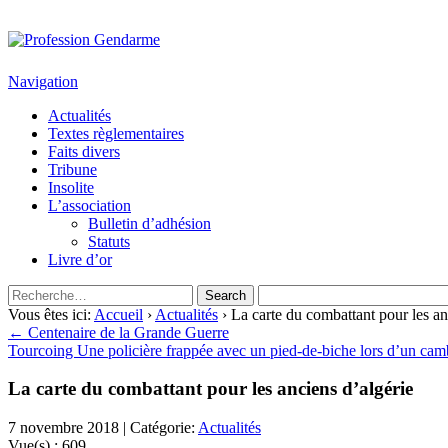
Profession Gendarme
Le journal des gendarmes
Navigation
Actualités
Textes règlementaires
Faits divers
Tribune
Insolite
L’association
Bulletin d’adhésion
Statuts
Livre d’or
Vous êtes ici:
Accueil
›
Actualités
› La carte du combattant pour les an
← Centenaire de la Grande Guerre
Tourcoing Une policière frappée avec un pied-de-biche lors d’un ca
La carte du combattant pour les anciens d’algérie
7 novembre 2018 | Catégorie:
Actualités
Vue(s) :
609