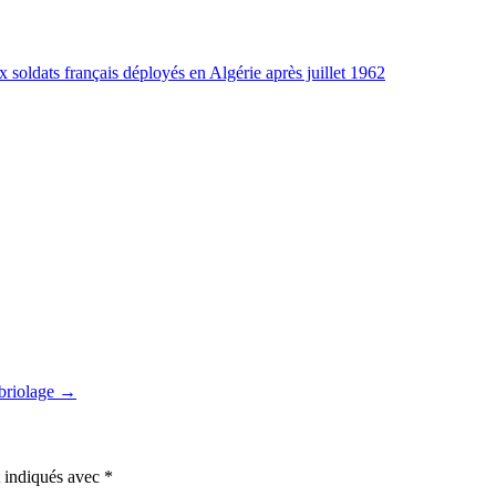
x soldats français déployés en Algérie après juillet 1962
mbriolage →
t indiqués avec
*