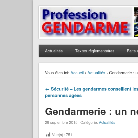
Profession Gendarme
Le journal des gendarmes
Actualités
Textes règlementaires
Faits 
Vous êtes ici:
Accueil
›
Actualités
› Gendarmerie : u
← Sécurité – Les gendarmes conseillent le
personnes âgées
Gendarmerie : un n
29 septembre 2015 | Catégorie:
Actualités
Vue(s) :
751