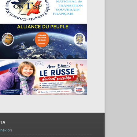
TA
nexion