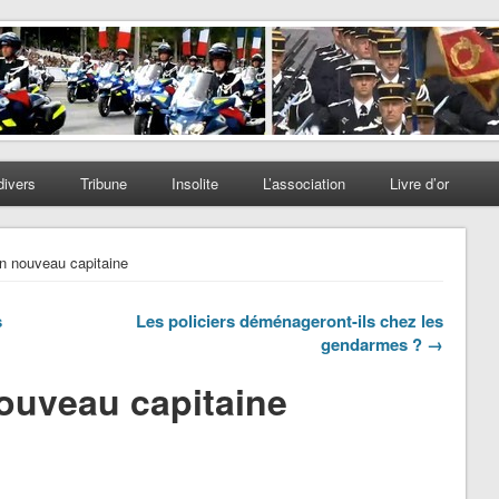
divers
Tribune
Insolite
L’association
Livre d’or
n nouveau capitaine
s
Les policiers déménageront-ils chez les
gendarmes ? →
ouveau capitaine