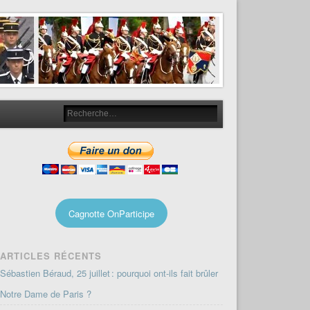
Cagnotte OnParticipe
ARTICLES RÉCENTS
Sébastien Béraud, 25 juillet : pourquoi ont-ils fait brûler
Notre Dame de Paris ?