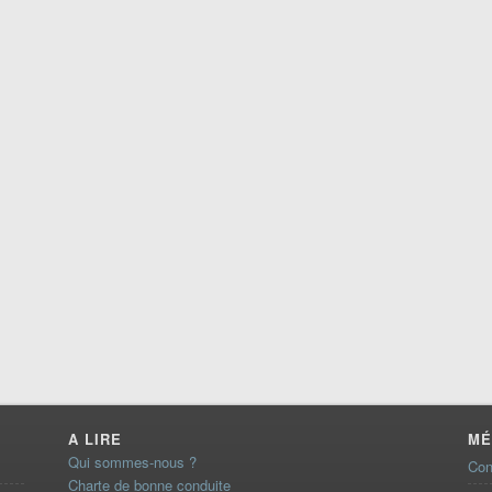
A LIRE
MÉ
Qui sommes-nous ?
Con
Charte de bonne conduite