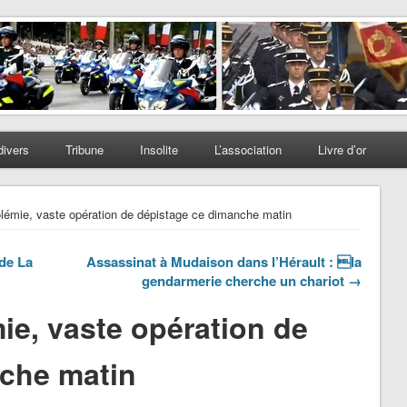
divers
Tribune
Insolite
L’association
Livre d’or
lémie, vaste opération de dépistage ce dimanche matin
de La
Assassinat à Mudaison dans l’Hérault : la
gendarmerie cherche un chariot →
ie, vaste opération de
che matin