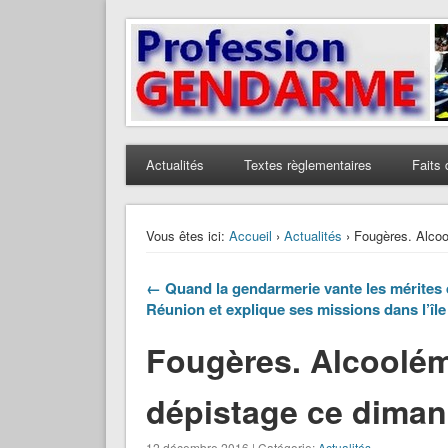
Profession Gendarme
Le journal des gendarmes
Actualités
Textes règlementaires
Faits 
Vous êtes ici:
Accueil
›
Actualités
› Fougères. Alcoo
← Quand la gendarmerie vante les mérites 
Réunion et explique ses missions dans l’île
Fougères. Alcoolém
dépistage ce diman
12 décembre 2016 | Catégorie:
Actualités