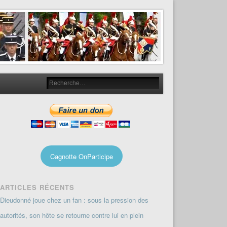
Cagnotte OnParticipe
ARTICLES RÉCENTS
Dieudonné joue chez un fan : sous la pression des
autorités, son hôte se retourne contre lui en plein