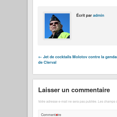
Écrit par
admin
← Jet de cocktails Molotov contre la genda
de Clerval
Laisser un commentaire
Votre adresse e-mail ne sera pas publiée.
Les champs o
*
Commentaire