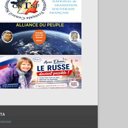
TA
nexion