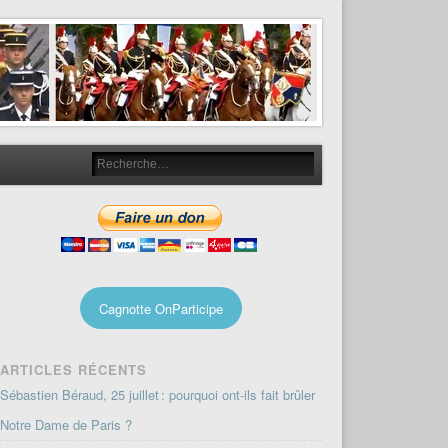
Cagnotte OnParticipe
ARTICLES RÉCENTS
Sébastien Béraud, 25 juillet : pourquoi ont-ils fait brûler
Notre Dame de Paris ?