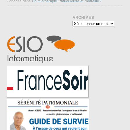
Conchita
dans
Chimiothérapie : frauduleuse et mortellle ?
ARCHIVES
Archives