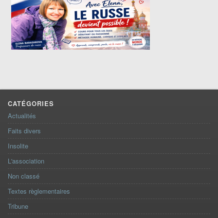
CATÉGORIES
Actualités
Faits divers
Insolite
L'association
Non classé
Textes règlementaires
Tribune