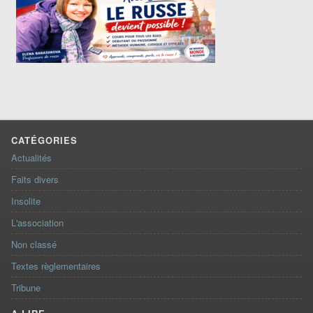
CATÉGORIES
Actualités
Faits divers
Insolite
L'association
Non classé
Textes règlementaires
Tribune