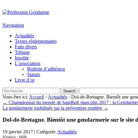
Profession Gendarme
Le journal des gendarmes
Navigation
Actualités
Textes règlementaires
Faits divers
Tribune
Insolite
L’association
Bulletin d’adhésion
Statuts
Livre d’or
Vous êtes ici:
Accueil
›
Actualités
› Dol-de-Bretagne. Bientôt une gend
← Championnat du monde de handball masculin 2017 : la Gendarmer
La gendarmerie mobilisée sur la prévention routière →
Dol-de-Bretagne. Bientôt une gendarmerie sur le site 
19 janvier 2017 | Catégorie:
Actualités
Vue(s) :
669