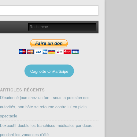
Cagnotte OnParticipe
ARTICLES RÉCENTS
Dieudonné joue chez un fan : sous la pression des
autorités, son hôte se retourne contre lui en plein
spectacle
L’exécutif double les franchises médicales par décret
pendant les vacances d’été