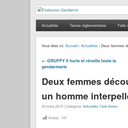
Profession Gendarme
Le journal des gendarmes
Actualités
Textes règlementaires
Faits 
Vous êtes ici:
Accueil
›
Actualités
› Deux femmes dé
← GRUFFY Il hurle et réveille toute la
gendarmerie
Deux femmes décou
un homme interpell
25 mars 2015 | Catégorie:
Actualités
,
Faits divers
Vue(s) :
747