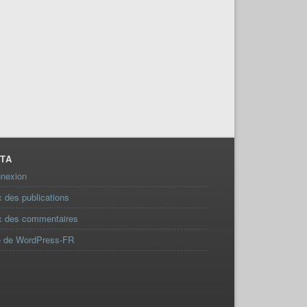
TA
nexion
x des publications
x des commentaires
e de WordPress-FR