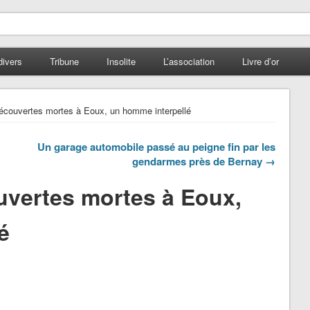
divers
Tribune
Insolite
L’association
Livre d’or
couvertes mortes à Eoux, un homme interpellé
Un garage automobile passé au peigne fin par les
gendarmes près de Bernay →
vertes mortes à Eoux,
é