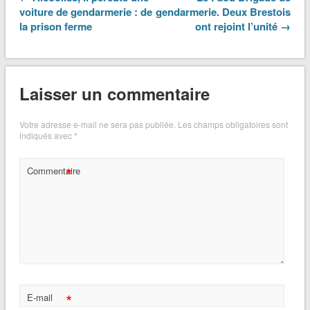
voiture de gendarmerie : de
gendarmerie. Deux Brestois
la prison ferme
ont rejoint l’unité →
Laisser un commentaire
Votre adresse e-mail ne sera pas publiée.
Les champs obligatoires sont
indiqués avec
*
*
Commentaire
*
E-mail