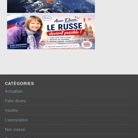
CATÉGORIES
Actualités
Faits divers
Insolite
L'association
Non classé