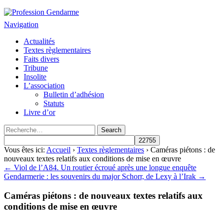
Profession Gendarme
Le journal des gendarmes
Navigation
Actualités
Textes règlementaires
Faits divers
Tribune
Insolite
L’association
Bulletin d’adhésion
Statuts
Livre d’or
Vous êtes ici:
Accueil
›
Textes règlementaires
› Caméras piétons : de
nouveaux textes relatifs aux conditions de mise en œuvre
← Viol de l’A84. Un routier écroué après une longue enquête
Gendarmerie : les souvenirs du major Schorr, de Lexy à l’Irak →
Caméras piétons : de nouveaux textes relatifs aux
conditions de mise en œuvre