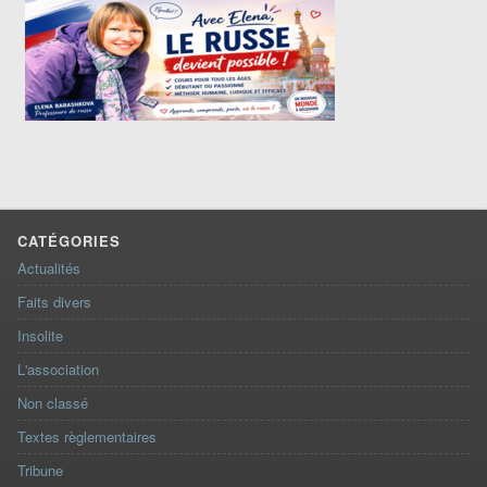
CATÉGORIES
Actualités
Faits divers
Insolite
L'association
Non classé
Textes règlementaires
Tribune