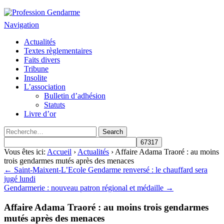
Profession Gendarme
Le journal des gendarmes
Navigation
Actualités
Textes règlementaires
Faits divers
Tribune
Insolite
L’association
Bulletin d’adhésion
Statuts
Livre d’or
Vous êtes ici:
Accueil
›
Actualités
› Affaire Adama Traoré : au moins
trois gendarmes mutés après des menaces
← Saint-Maixent-L’Ecole Gendarme renversé : le chauffard sera
jugé lundi
Gendarmerie : nouveau patron régional et médaille →
Affaire Adama Traoré : au moins trois gendarmes
mutés après des menaces