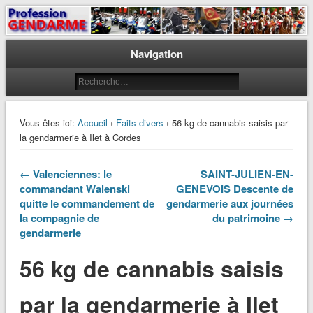
Le journal des gendarmes
Profession Gendarme
Navigation
Vous êtes ici:
Accueil
›
Faits divers
› 56 kg de cannabis saisis par
la gendarmerie à Ilet à Cordes
← Valenciennes: le
SAINT-JULIEN-EN-
commandant Walenski
GENEVOIS Descente de
quitte le commandement de
gendarmerie aux journées
la compagnie de
du patrimoine →
gendarmerie
56 kg de cannabis saisis
par la gendarmerie à Ilet