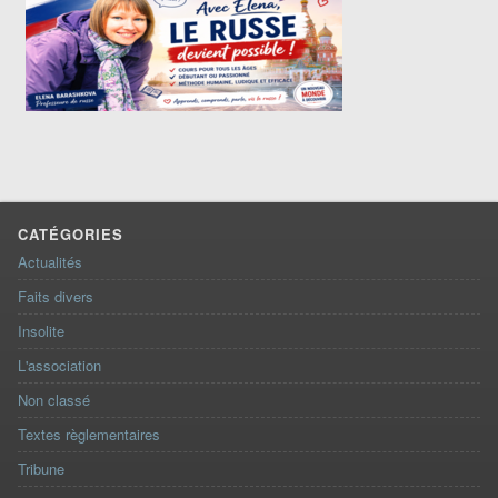
CATÉGORIES
Actualités
Faits divers
Insolite
L'association
Non classé
Textes règlementaires
Tribune